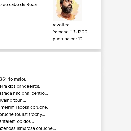
to ao cabo da Roca.
revolted
Yamaha FRJ1300
puntuación: 10
361 rio maior...
erra dos candeeiros...
strada nacional centro...
rvalho tour ...
lmeirim raposa coruche...
oruche tourist trophy...
antarem obidos ...
azendas lamarosa coruche...