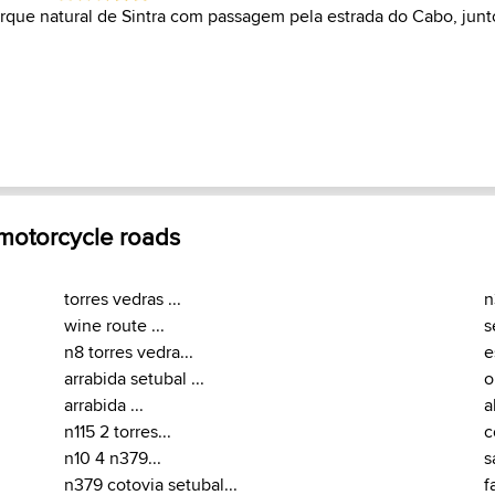
arque natural de Sintra com passagem pela estrada do Cabo, jun
 motorcycle roads
torres vedras ...
n
wine route ...
s
n8 torres vedra...
e
arrabida setubal ...
o
arrabida ...
a
n115 2 torres...
c
n10 4 n379...
s
n379 cotovia setubal...
f