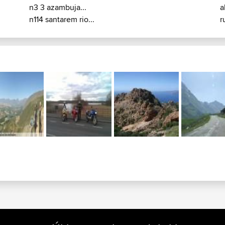
n3 3 azambuja...
a
n114 santarem rio...
r