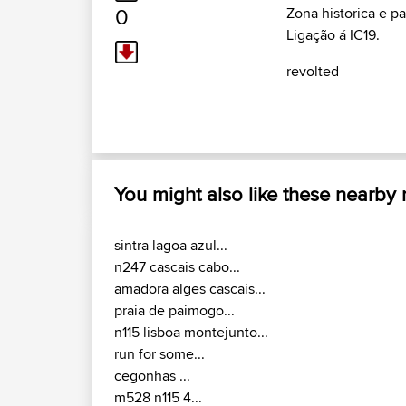
0
Zona historica e p
Ligação á IC19.
revolted
You might also like these nearby
sintra lagoa azul...
n247 cascais cabo...
amadora alges cascais...
praia de paimogo...
n115 lisboa montejunto...
run for some...
cegonhas ...
m528 n115 4...