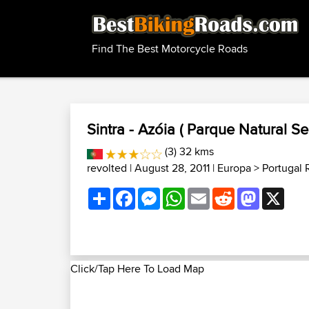
Find The Best Motorcycle Roads
Sintra - Azóia ( Parque Natural Ser
(3) 32 kms
revolted
| August 28, 2011 |
Europa
>
Portugal 
Share
Facebook
Messenger
WhatsApp
Email
Reddit
Mastodon
X
Click/Tap Here To Load Map