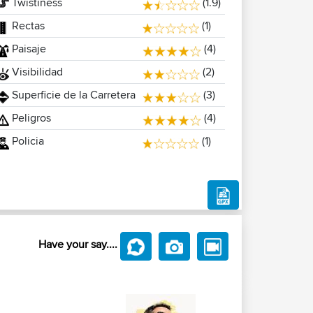
Twistiness
(1.9)
Rectas
(1)
Paisaje
(4)
Visibilidad
(2)
Superficie de la Carretera
(3)
Peligros
(4)
Policia
(1)
Have your say....