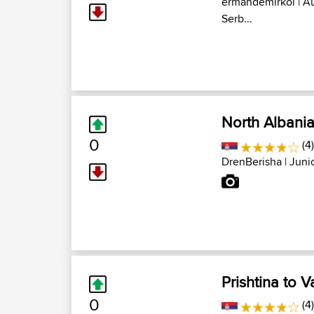
ermandemirkol
| A
Serb...
North Albania
0
(4
DrenBerisha
| Juni
Prishtina to 
0
(4