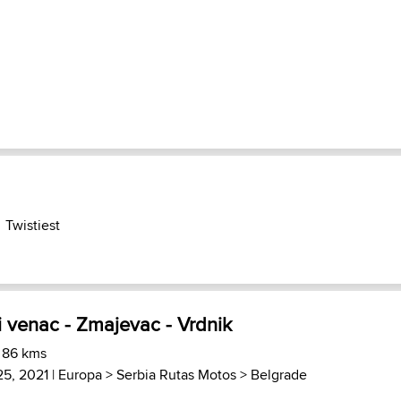
Twistiest
ki venac - Zmajevac - Vrdnik
 86 kms
25, 2021 |
Europa
>
Serbia Rutas Motos
>
Belgrade