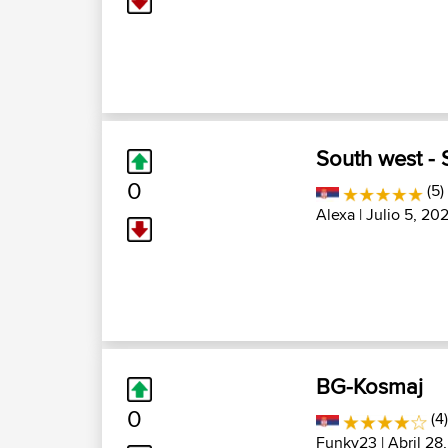
South west - 
0
(5)
Alexa
| Julio 5, 20
BG-Kosmaj
0
(4
Funky23
| Abril 28