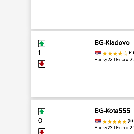
BG-Kladovo
1
(4
Funky23
| Enero 29
BG-Kota555
0
(5)
Funky23
| Enero 29