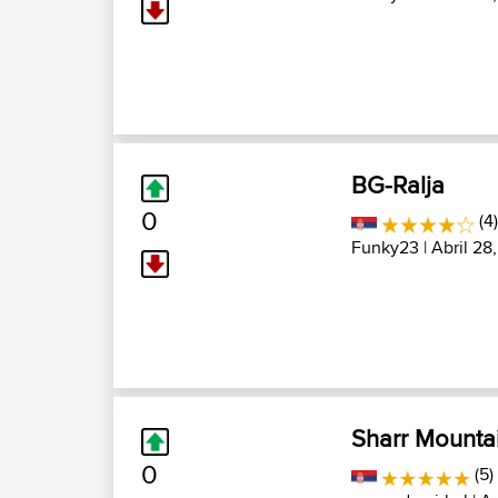
BG-Ralja
0
(4
Funky23
| Abril 28
Sharr Mountai
0
(5)