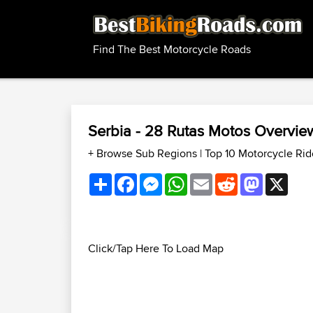
Find The Best Motorcycle Roads
Serbia - 28 Rutas Motos Overvi
+ Browse Sub Regions
|
Top 10 Motorcycle Rid
Share
Facebook
Messenger
WhatsApp
Email
Reddit
Mastodon
X
Click/Tap Here To Load Map