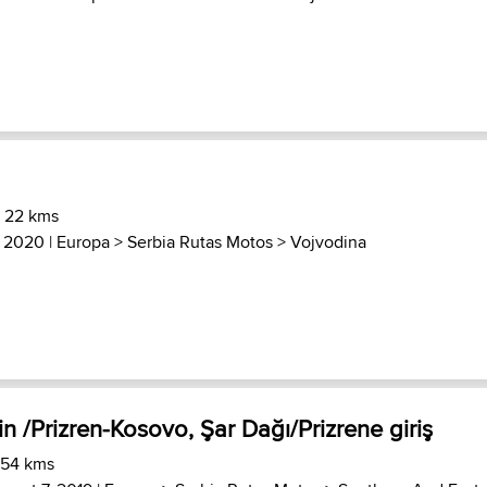
) 22 kms
, 2020 |
Europa
>
Serbia Rutas Motos
>
Vojvodina
n /Prizren-Kosovo, Şar Dağı/Prizrene giriş
 54 kms