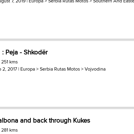
ugust 7, 2019 |
Europa
>
Serbia Rutas Motos
>
Southern And East
 : Peja - Shkodër
) 251 kms
o 2, 2017 |
Europa
>
Serbia Rutas Motos
>
Vojvodina
Valbona and back through Kukes
) 281 kms