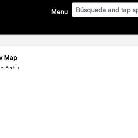
Menu
ew Map
es Serbia