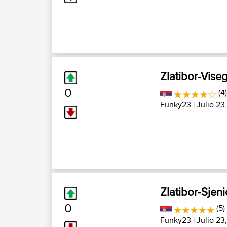
Zlatibor-Vise
0
(4
Funky23
| Julio 23
Zlatibor-Sjen
0
(5)
Funky23
| Julio 23