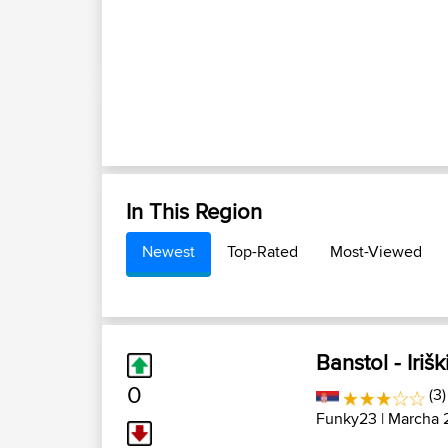
In This Region
Newest
Top-Rated
Most-Viewed
Banstol - Iriš
0
(3)
Funky23
| Marcha 