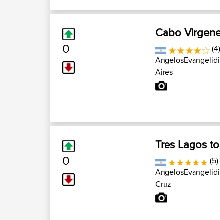
Cabo Virgenes
0
(4
AngelosEvangelidi
Aires
Tres Lagos to
0
(5)
AngelosEvangelidi
Cruz