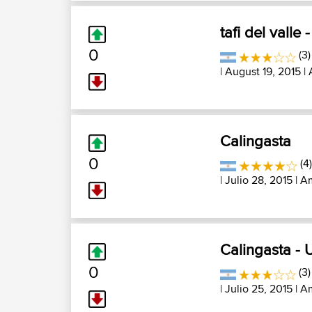
tafi del valle 
0
(3)
| August 19, 2015 |
Calingasta
0
(4
| Julio 28, 2015 |
Am
Calingasta - 
0
(3)
| Julio 25, 2015 |
Am