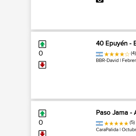
40 Epuyén - 
0
(4)
BBR-David
| Febrer
Paso Jama - A
0
(5)
CaraPalida
| Octubr