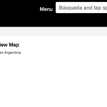
Menu
view Map
es Argentina