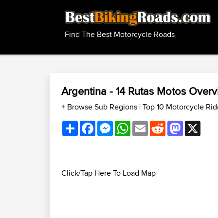
Find The Best Motorcycle Roads
Argentina - 14 Rutas Motos Over
+ Browse Sub Regions
|
Top 10 Motorcycle Rid
Share
Facebook
Messenger
WhatsApp
Email
Reddit
Mastodon
X
Click/Tap Here To Load Map