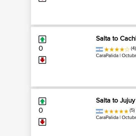
Salta to Cach
0
(4
CaraPalida
| Octubr
Salta to Jujuy
0
(5)
CaraPalida
| Octubr