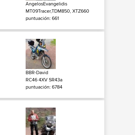
AngelosEvangelidis
MT09Tracer,TDM850, XTZ660
puntuación: 661
BBR-David
RC46 4XV SR43a
puntuación: 6784