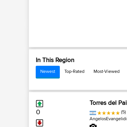
In This Region
Newest
Top-Rated
Most-Viewed
Torres del Pa
0
(5)
AngelosEvangelidi