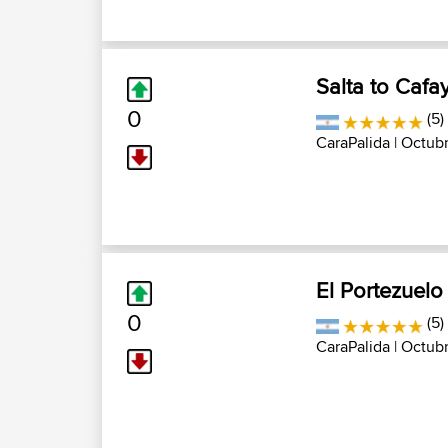
Salta to Cafa
0
(5)
CaraPalida
| Octubr
El Portezuelo
0
(5)
CaraPalida
| Octubr