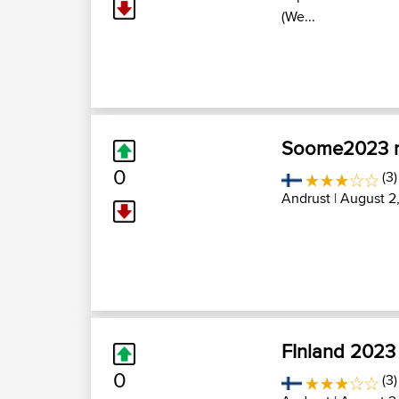
(We...
Soome2023 r
0
(3
Andrust
| August 2
FInland 2023
0
(3