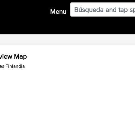
Menu
rview Map
es Finlandia