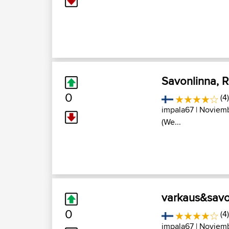
Savonlinna, 
0
(4
impala67
| Noviemb
(We...
varkaus&savo
0
(4
impala67
| Noviemb