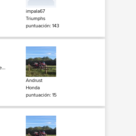
impala67
Triumphs
puntuación: 143
...
Andrust
Honda
puntuación: 15