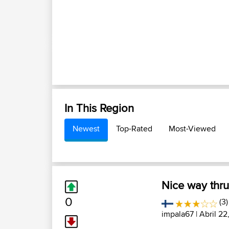
In This Region
Newest
Top-Rated
Most-Viewed
Nice way thru
0
(3)
impala67
| Abril 22