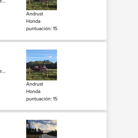
...
Andrust
Honda
puntuación: 15
...
Andrust
Honda
puntuación: 15