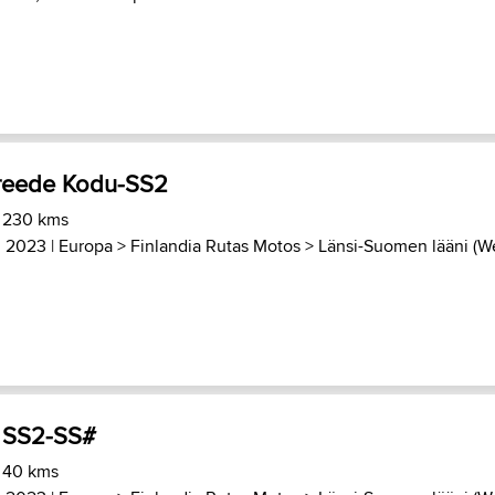
eede Kodu-SS2
) 230 kms
, 2023 |
Europa
>
Finlandia Rutas Motos
>
Länsi-Suomen lääni (We
 SS2-SS#
) 40 kms