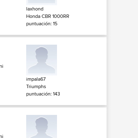
laxhond
Honda CBR 1000RR
puntuación: 15
ni
impala67
Triumphs
puntuación: 143
ni