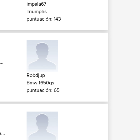
impala67
Triumphs
puntuación: 143
..
Robdjup
Bmw f650gs
puntuación: 65
...