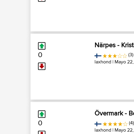
Närpes - Kris
0
(3)
laxhond
| Mayo 22,
Övermark - B
0
(4
laxhond
| Mayo 22,