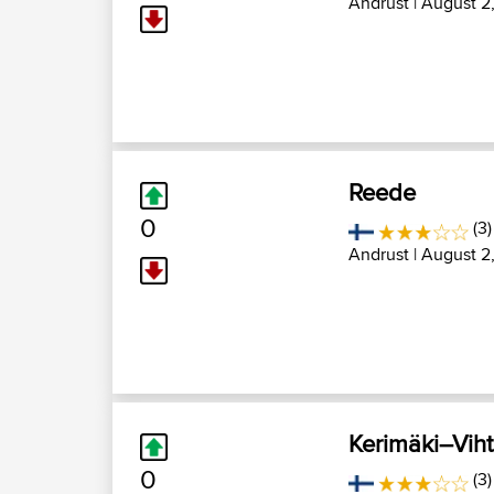
Andrust
| August 2
Reede
0
(3)
Andrust
| August 2
Kerimäki–Vihta
0
(3