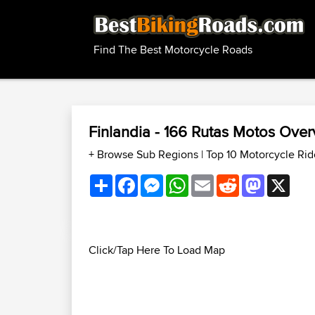
Find The Best Motorcycle Roads
Finlandia - 166 Rutas Motos Ove
+ Browse Sub Regions
|
Top 10 Motorcycle Rid
Share
Facebook
Messenger
WhatsApp
Email
Reddit
Mastodon
X
Click/Tap Here To Load Map