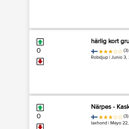
härlig kort g
0
(3)
Robdjup
| Junio 3,
Närpes - Kas
0
(3)
laxhond
| Mayo 22,