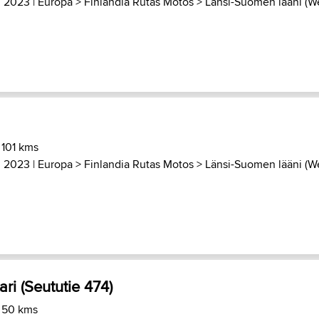
, 2023 |
Europa
>
Finlandia Rutas Motos
>
Länsi-Suomen lääni (We
 101 kms
, 2023 |
Europa
>
Finlandia Rutas Motos
>
Länsi-Suomen lääni (We
ri (Seututie 474)
) 50 kms