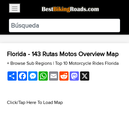
×
BestBikingRoads
Static Motion
3.99 - In Google Play
VIEW
Florida - 143 Rutas Motos Overview Map
+ Browse Sub Regions
|
Top 10 Motorcycle Rides Florida
Share
Facebook
Messenger
WhatsApp
Email
Reddit
Mastodon
X
Click/Tap Here To Load Map