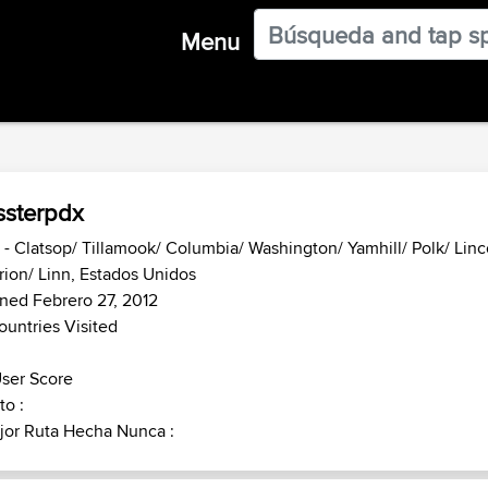
Menu
ssterpdx
- Clatsop/ Tillamook/ Columbia/ Washington/ Yamhill/ Polk/ Li
ion/ Linn, Estados Unidos
ned Febrero 27, 2012
ountries Visited
ser Score
o :
jor Ruta Hecha Nunca :