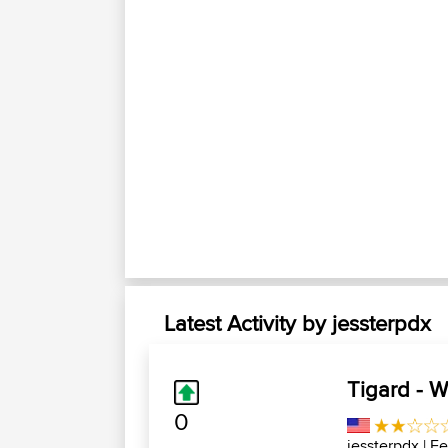
Latest Activity by jessterpdx
Tigard - 
0
jessterpdx
| Fe