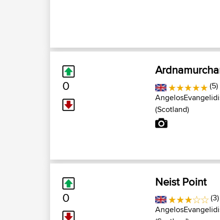
Ardnamurchan
0
(5)
AngelosEvangelidi
(Scotland)
Neist Point
0
(3)
AngelosEvangelidi