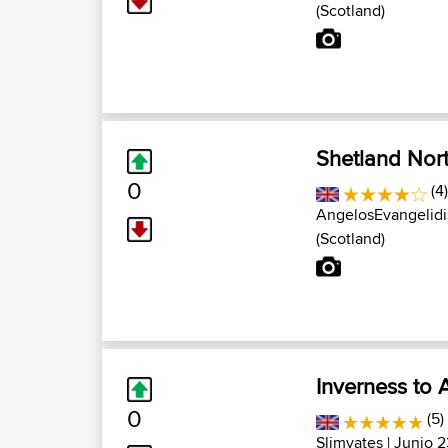
(Scotland)
Shetland Nort
0
(4
AngelosEvangelidi
(Scotland)
Inverness to 
0
(5)
Slimyates
| Junio 2