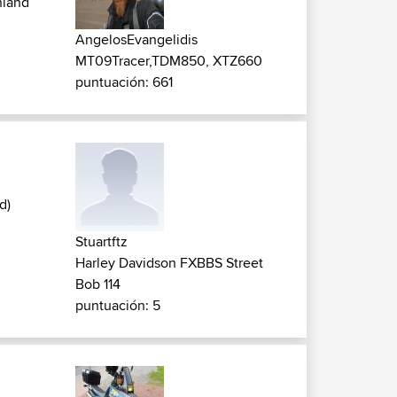
hland
AngelosEvangelidis
MT09Tracer,TDM850, XTZ660
puntuación: 661
d)
Stuartftz
Harley Davidson FXBBS Street
Bob 114
puntuación: 5