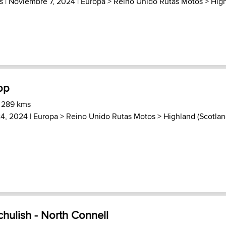
s
| Noviembre 7, 2024 |
Europa
>
Reino Unido Rutas Motos
>
Hig
op
) 289 kms
24, 2024 |
Europa
>
Reino Unido Rutas Motos
>
Highland (Scotlan
hulish - North Connell