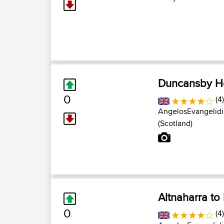
Duncansby H
0
(4
AngelosEvangelidi
(Scotland)
Altnaharra t
0
(4