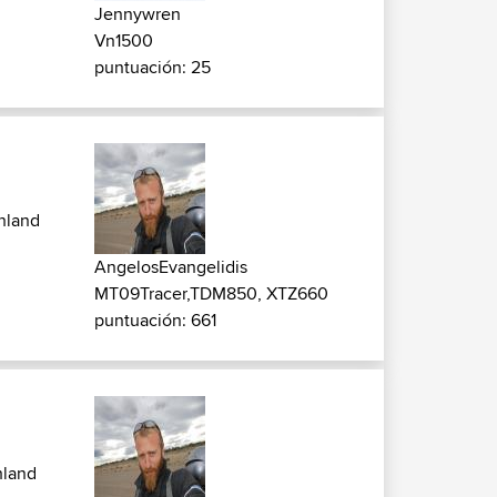
Jennywren
Vn1500
puntuación: 25
hland
AngelosEvangelidis
MT09Tracer,TDM850, XTZ660
puntuación: 661
hland