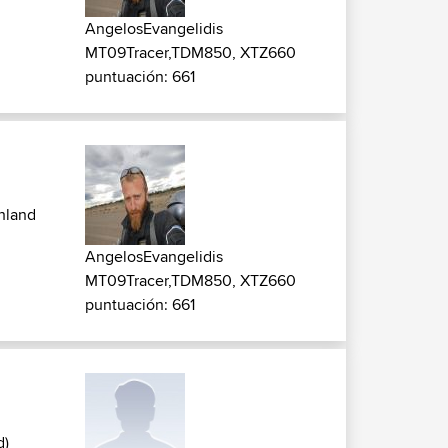
AngelosEvangelidis
MT09Tracer,TDM850, XTZ660
puntuación: 661
hland
AngelosEvangelidis
MT09Tracer,TDM850, XTZ660
puntuación: 661
d)