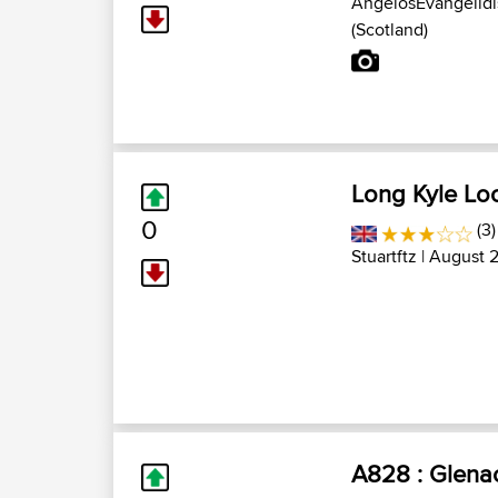
AngelosEvangelidi
(Scotland)
Long Kyle Lo
0
(3
Stuartftz
| August 
A828 : Glenac