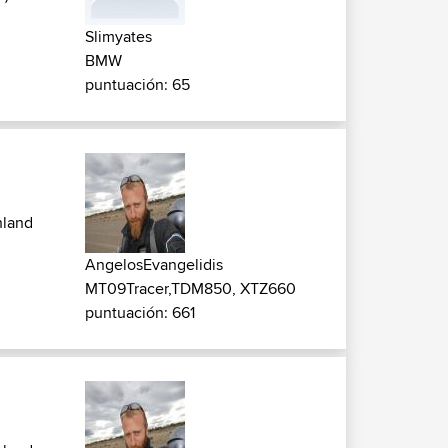
Slimyates
BMW
puntuación: 65
hland
AngelosEvangelidis
MT09Tracer,TDM850, XTZ660
puntuación: 661