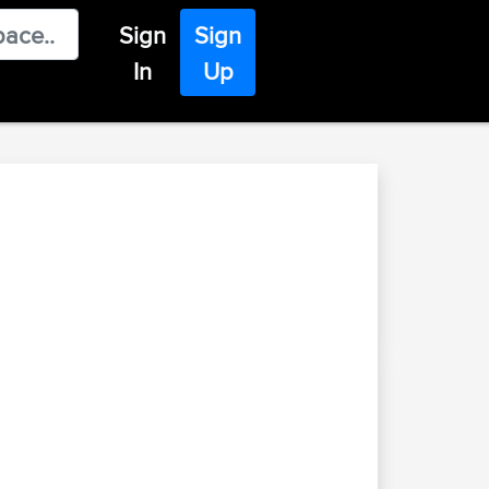
Sign
Sign
In
Up