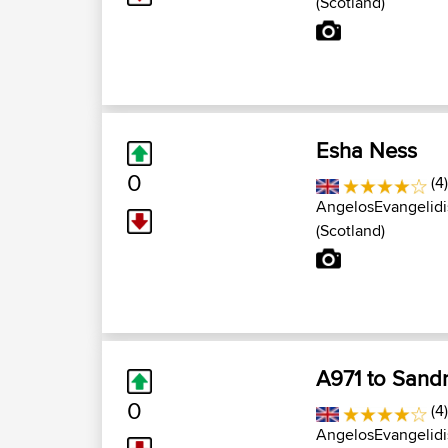
(Scotland)
Esha Ness
0
(4
AngelosEvangelidi
(Scotland)
A971 to Sand
0
(4
AngelosEvangelidi