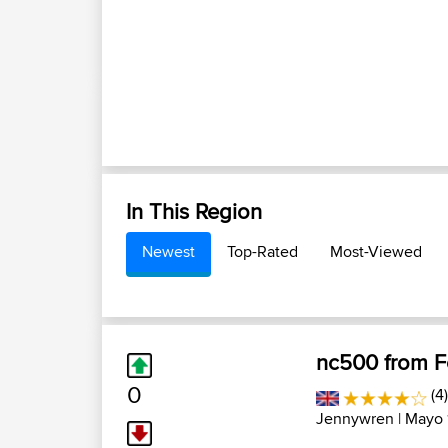
In This Region
Newest
Top-Rated
Most-Viewed
nc500 from F
0
(4
Jennywren
| Mayo 