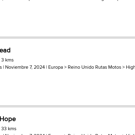
ead
) 3 kms
s
| Noviembre 7, 2024 |
Europa
>
Reino Unido Rutas Motos
>
Hig
o Hope
) 33 kms