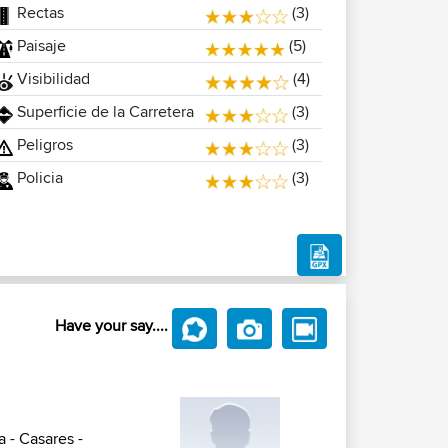
Rectas
(3)
Paisaje
(5)
Visibilidad
(4)
Superficie de la Carretera
(3)
Peligros
(3)
Policia
(3)
Have your say....
a - Casares -