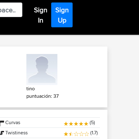
Sign
Sign
In
Up
tino
puntuación: 37
Curvas
(5)
Twistiness
(1.7)