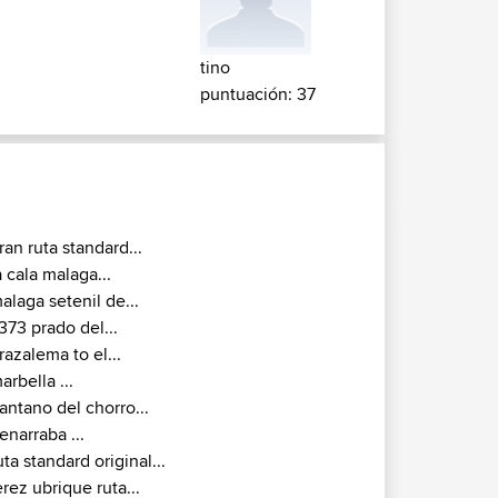
tino
puntuación: 37
ran ruta standard...
a cala malaga...
alaga setenil de...
373 prado del...
razalema to el...
arbella ...
antano del chorro...
enarraba ...
uta standard original...
erez ubrique ruta...