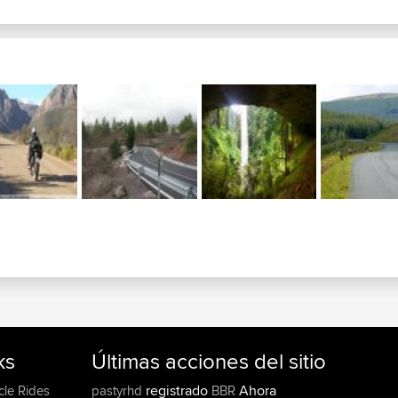
ks
Últimas acciones del sitio
registrado
Ahora
cle Rides
pastyrhd
BBR