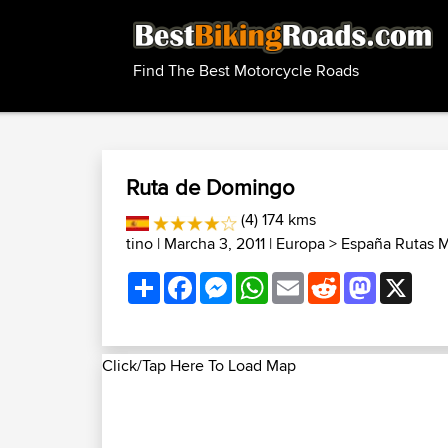
Find The Best Motorcycle Roads
Ruta de Domingo
(4) 174 kms
tino
| Marcha 3, 2011 |
Europa
>
España Rutas 
Share
Facebook
Messenger
WhatsApp
Email
Reddit
Mastodon
X
Click/Tap Here To Load Map