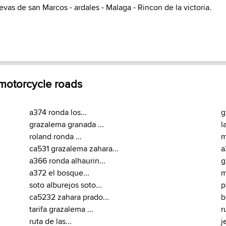
evas de san Marcos - ardales - Malaga - Rincon de la victoria.
 motorcycle roads
a374 ronda los...
g
grazalema granada ...
l
roland ronda ...
m
ca531 grazalema zahara...
a
a366 ronda alhaurin...
g
a372 el bosque...
m
soto alburejos soto...
p
ca5232 zahara prado...
b
tarifa grazalema ...
r
ruta de las...
j