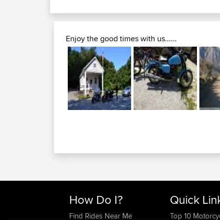
Enjoy the good times with us......
How Do I?
Quick Lin
Find Rides Near Me
Top 10 Motorcy